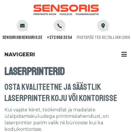
sensoris@sensoris.ee
+372 656 33 54
Mustamäe tee 60,Tallinn 12916
NAVIGEERI
Laserprinterid
Osta kvaliteetne ja säästlik
laserprinter koju või kontorisse
Kui vajate kiiret, töökindlat ja madalate
ülalpidamiskuludega printimislahendust, on
laserprinter parim valik nii büroosse kui ka
kodukontorisse.