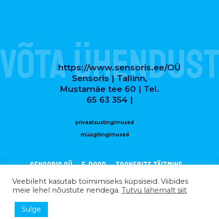
https://www.sensoris.ee/OÜ
Sensoris | Tallinn,
Mustamäe tee 60 | Tel.
65 63 354 |
privaatsustingimused
müügitingimused
Sensoris OÜ
E-POOD
Toonerite täitmine
Printerite remont
Kontakt
Veebileht kasutab toimimiseks küpsiseid. Viibides
meie lehel nõustute nendega.
Tutvu lähemalt siit
Sulge