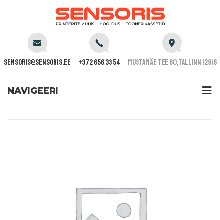
sensoris@sensoris.ee
+372 656 33 54
Mustamäe tee 60,Tallinn 12916
NAVIGEERI