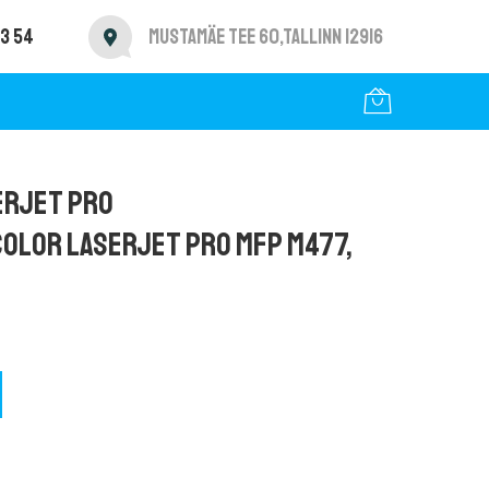
3 54
Mustamäe tee 60,Tallinn 12916
erJet Pro
olor Laserjet Pro MFP M477,