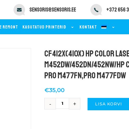
sensoris@sensoris.ee
+372 656 3
E REMONT
KASUTATUD PRINTERID
KONTAKT
CF412X(410X) HP Color Las
M452dw/452dn/452nw/HP C
Pro M477fn,Pro M477fdw
€
35,00
LISA KORVI