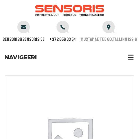
sensoris@sensoris.ee
+372 656 33 54
Mustamäe tee 60,Tallinn 12916
NAVIGEERI